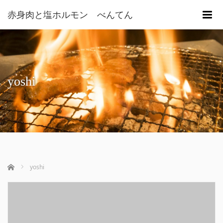
赤身肉と塩ホルモン べんてん
m
yoshi
ホーム
yoshi