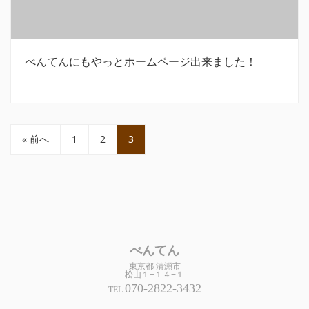
べんてんにもやっとホームページ出来ました！
« 前へ
1
2
3
べんてん
東京都 清瀬市
松山１−１４−１
070-2822-3432
TEL.