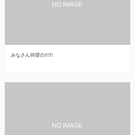
みなさん待望の‼︎!‼︎!