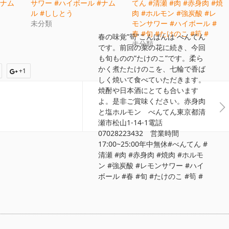
#ナム
サワー #ハイボール #ナム
てん #清瀬 #肉 #赤身肉 #焼
ル #ししとう
肉 #ホルモン #強炭酸 #レ
未分類
モンサワー #ハイボール #
春 #旬 #たけのこ #筍 #
春の味覚”筍”こんばんは べんてん
未分類
です。前回の菜の花に続き、今回
も旬ものの”たけのこ”です。柔ら
かく煮たたけのこを、七輪で香ば
+1
しく焼いて食べていただきます。
焼酎や日本酒にとても合います
よ。是非ご賞味ください。赤身肉
と塩ホルモン べんてん東京都清
瀬市松山1-14-1電話
07028223432 営業時間
17:00~25:00年中無休#べんてん #
清瀬 #肉 #赤身肉 #焼肉 #ホルモ
ン #強炭酸 #レモンサワー #ハイ
ボール #春 #旬 #たけのこ #筍 #