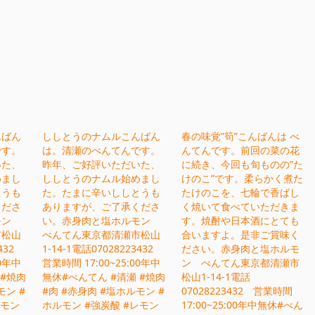
んばん
ししとうのナムルこんばん
春の味覚”筍”こんばんは べ
です。
は。清瀬のべんてんです。
んてんです。前回の菜の花
いた、
昨年、ご好評いただいた、
に続き、今回も旬ものの”た
めまし
ししとうのナムル始めまし
けのこ”です。柔らかく煮た
とうも
た。たまに辛いししとうも
たけのこを、七輪で香ばし
くださ
ありますが、ご了承くださ
く焼いて食べていただきま
モン
い。赤身肉と塩ホルモン
す。焼酎や日本酒にとても
市松山
べんてん東京都清瀬市松山
合いますよ。是非ご賞味く
3432
1-14-1電話07028223432
ださい。赤身肉と塩ホルモ
00年中
営業時間 17:00~25:00年中
ン べんてん東京都清瀬市
 #焼肉
無休#べんてん #清瀬 #焼肉
松山1-14-1電話
モン #
#肉 #赤身肉 #塩ホルモン #
07028223432 営業時間
レモン
ホルモン #強炭酸 #レモン
17:00~25:00年中無休#べん