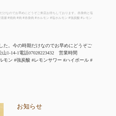
期だけなのでお早めにどうぞご来店お待ちしております。赤身肉と塩
 #清瀬 #焼肉 #肉 #赤身肉 #ホルモン #塩ホルモン #強炭酸 #レモン
した。今の時期だけなのでお早めにどうぞご
-1電話07028223432 営業時間
塩ホルモン #強炭酸 #レモンサワー #ハイボール #
お知らせ