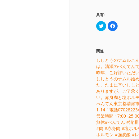
共有:
ク
Facebook
リ
で
ッ
共
ク
有
し
す
て
る
Twitter
に
関連
で
は
共
ク
有
リ
ししとうのナムルこ
(新
ッ
は。清瀬のべんてん
し
ク
い
し
昨年、ご好評いただ
ウ
て
ィ
く
ししとうのナムル始
ン
だ
た。たまに辛いしし
ド
さ
ウ
い
ありますが、ご了承
で
(新
開
し
い。赤身肉と塩ホル
き
い
べんてん東京都清瀬
ま
ウ
す)
ィ
1-14-1電話0702822
ン
ド
営業時間 17:00~25:
ウ
無休#べんてん #清瀬
で
開
#肉 #赤身肉 #塩ホル
き
ま
ホルモン #強炭酸 #
す)