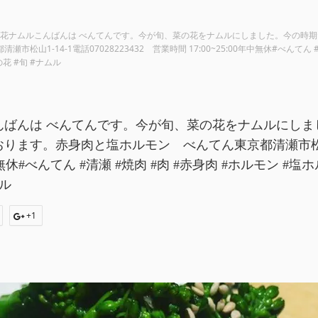
花ナムルこんばんは べんてんです。今が旬、菜の花をナムルにしました。今の時
市松山1-14-1電話07028223432 営業時間 17:00~25:00年中無休#べんてん
花 #旬 #ナムル
んばんは べんてんです。今が旬、菜の花をナムルにしま
ます。赤身肉と塩ホルモン べんてん東京都清瀬市松山1-14
0年中無休#べんてん #清瀬 #焼肉 #肉 #赤身肉 #ホルモン #
ムル
+1