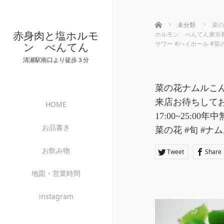
ホーム
未分類
菜の
赤身肉と塩ホルモ
ホルモン べんてん東京都清瀬
サワー #ハイボール #菜の
ン べんてん
清瀬駅南口より徒歩３分
菜の花ナムルこ
来店お待ちしており
HOME
17:00~25:0
お品書き
菜の花 #旬 #ナ
お飲み物
Tweet
Share
地図・営業時間
instagram