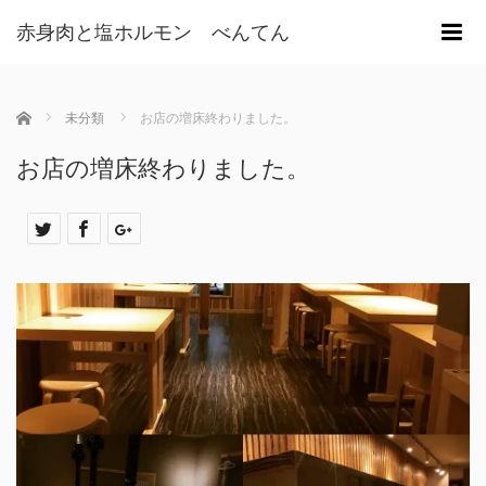
赤身肉と塩ホルモン べんてん
m
ホーム
未分類
お店の増床終わりました。
お店の増床終わりました。