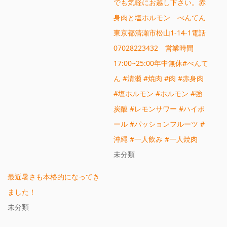
でも気軽にお越し下さい。赤
身肉と塩ホルモン べんてん
東京都清瀬市松山1-14-1電話
07028223432 営業時間
17:00~25:00年中無休#べんて
ん #清瀬 #焼肉 #肉 #赤身肉
#塩ホルモン #ホルモン #強
炭酸 #レモンサワー #ハイボ
ール #パッションフルーツ #
沖縄 #一人飲み #一人焼肉
未分類
最近暑さも本格的になってき
ました！
未分類