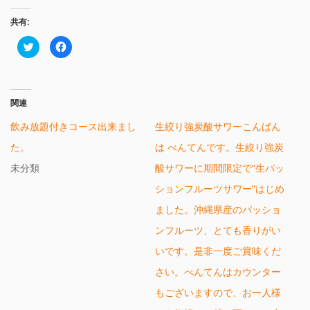
共有:
ク
Facebook
リ
で
ッ
共
ク
有
し
す
て
る
Twitter
に
関連
で
は
共
ク
有
リ
飲み放題付きコース出来まし
生絞り強炭酸サワーこんばん
(新
ッ
し
ク
い
し
た。
は べんてんです。生絞り強炭
ウ
て
ィ
く
未分類
酸サワーに期間限定で“生パッ
ン
だ
ド
さ
ウ
い
ションフルーツサワー”はじめ
で
(新
開
し
ました。沖縄県産のパッショ
き
い
ま
ウ
す)
ィ
ンフルーツ、とても香りがい
ン
ド
いです。是非一度ご賞味くだ
ウ
で
開
さい。べんてんはカウンター
き
ま
もございますので、お一人様
す)